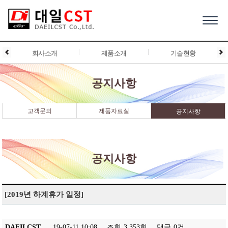
회사소개
제품소개
기술현황
공지사항
고객문의
제품자료실
공지사항
공지사항
[2019년 하계휴가 일정]
DAEILCST
19-07-11 10:08
조회
3,353회
댓글
0건